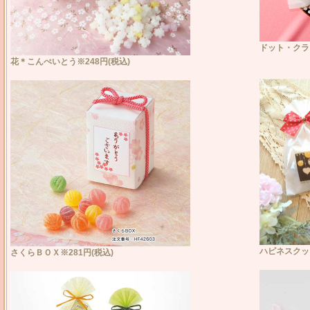
ドット・クラ
花＊こんぺいとう※248円(税込)
ハピネスクッキ
さくらＢＯＸ※281円(税込)