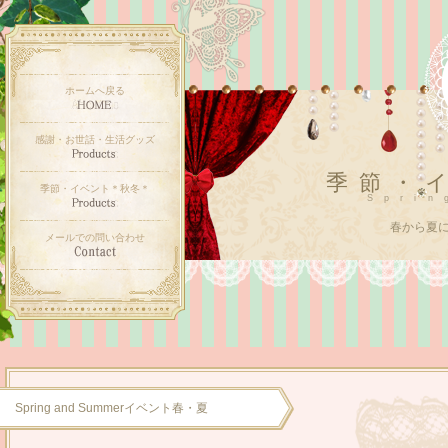
ホームへ戻る
感謝・お世話・生活グッズ
季節・
季節・イベント＊秋冬＊
Sprin
春から夏
メールでの問い合わせ
Spring and Summerイベント春・夏